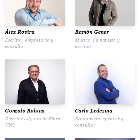
Álex Rovira
Ramón Gener
Escritor, empresario y
Músico, humanista y
consultor
escritor
Gonzalo Robina
Carlo Ledezma
Director Adjunto de Fibra
Economista, speaker y
UNO
consultor