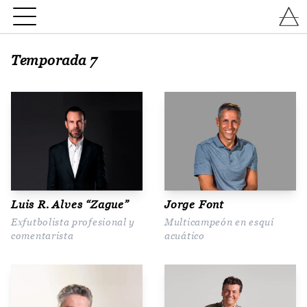
Temporada 7
Luis R. Alves “Zague”
Jorge Font
Exfutbolista profesional y
Multicampeón en esquí
comentarista
acuático