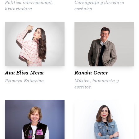
Política internacional,
Coreógrafa y directora
historiadora
escénica
Ana Elisa Mena
Ramón Gener
Primera Bailarina
Músico, humanista y
escritor