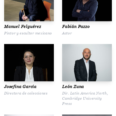
Manuel Felguérez
Fabián Pazzo
Pintor y escultor mexicano
Actor
Josefina García
León Zuna
Directora de colecciones
Dir. Latin America North,
Cambridge University
Press